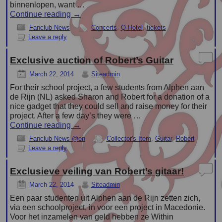
binnenlopen, want …
Continue reading
→
Fanclub News
Concerts
,
Q-Hotel
,
tickets
Leave a reply
Exclusive auction of Robert’s Guitar
March 22, 2014
Siteadmin
For their school project, a few students from Alphen aan
de Rijn (NL) asked Sharon and Robert for a donation of a
nice gadget that they could sell and raise money for their
project. After a few day’s they were …
Continue reading
→
Fanclub News @en
Collector's Item
,
Guitar
,
Robert
Leave a reply
Exclusieve veiling van Robert’s gitaar!
March 22, 2014
Siteadmin
Een paar studenten uit Alphen aan de Rijn zetten zich,
via een schoolproject, in voor een project in Macedonie.
Voor het inzamelen van geld hebben ze Within