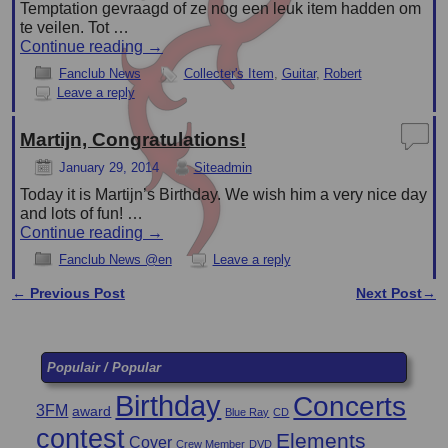
Temptation gevraagd of ze nog een leuk item hadden om
te veilen. Tot …
Continue reading
→
Fanclub News
Collecter's Item
,
Guitar
,
Robert
Leave a reply
Martijn, Congratulations!
January 29, 2014
Siteadmin
Today it is Martijn’s Birthday. We wish him a very nice day
and lots of fun! …
Continue reading
→
Fanclub News @en
Leave a reply
←
Previous Post
Next Post
→
Post navigation
Populair / Popular
Birthday
Concerts
3FM
award
Blue Ray
CD
contest
Elements
Cover
Crew Member
DVD