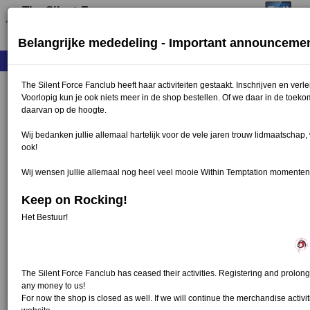
The Silent Force
Belangrijke mededeling - Important announceme
Home
Menu ↓
Skip to primary content
Skip to secondary content
The Silent Force Fanclub heeft haar activiteiten gestaakt. Inschrijven en ve
←
Previous Post
Next Post
→
Post navigation
Voorlopig kun je ook niets meer in de shop bestellen. Of we daar in de toeko
daarvan op de hoogte.
Mike, gefeliciteerd!
Wij bedanken jullie allemaal hartelijk voor de vele jaren trouw lidmaatschap
June 9, 2014
Siteadmin
ook!
Vandaag is Mike jarig! Wij wensen hem namens alle fans
Wij wensen jullie allemaal nog heel veel mooie Within Temptation momenten
een mooie dag toe. …
Continue reading
→
Keep on Rocking!
Band news
Birthday
,
Mike
Leave a reply
Het Bestuur!
Robert’s gitaar verkocht
May 13, 2014
Siteadmin
The Silent Force Fanclub has ceased their activities. Registering and prolon
De veiling van Robert’s gitaar is beëindigd en de gitaar
any money to us!
heeft een nieuwe eigenaar We wensen hem veel plezier
For now the shop is closed as well. If we will continue the merchandise activit
met deze exclusieve aanwinst en we bedanken jullie