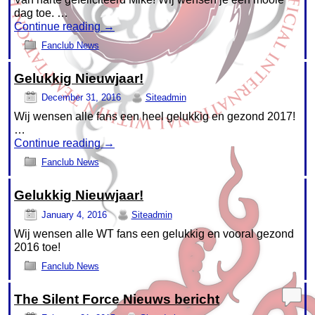
dag toe. …
Continue reading
→
Fanclub News
Gelukkig Nieuwjaar!
December 31, 2016
Siteadmin
Wij wensen alle fans een heel gelukkig en gezond 2017!
…
Continue reading
→
Fanclub News
Gelukkig Nieuwjaar!
January 4, 2016
Siteadmin
Wij wensen alle WT fans een gelukkig en vooral gezond
2016 toe!
Fanclub News
The Silent Force Nieuws bericht