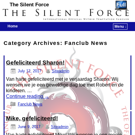
The Silent Force
Home
Menu ↓
Skip to primary content
Skip to secondary content
Category Archives:
Fanclub News
Gefeliciteerd Sharon!
July 12, 2017
Siteadmin
Van harte gefeliciteerd met je verjaardag Sharon. Wij
wensen we je een geweldige dag toe met Robert en de
kinderen. …
Continue reading
→
Fanclub News
Mike, gefeliciteerd!
June 9, 2017
Siteadmin
Van harte gefeliciteerd Mike! Wij wensen je een mooie