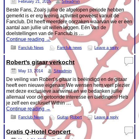
February 21, 2015
Siteadmin
Beste Fans, Zoals jullie de afgelopen periode hebben
gemerkt is er erg weinig activiteit geweest vanuit de
Fanclub. Dit heeft meerdere oorzaken waarvan we er een
aantal aan jullie uit willen leggen. Eén van de
doelstellingen van de Fanclub is …
Continue reading
→
Fanclub News
Fanclub news
Leave a reply
Robert’s gitaar verkocht
May 13, 2014
Siteadmin
De veiling van Robert’s gitaar is beëindigd en de gitaar
heeft een nieuwe eigenaar We wensen hem veel plezier
met deze exclusieve aanwinst en we bedanken jullie
allemaal voor de getoonde interesse en biedingen! Heb
je zelf een exclusief Within …
Continue reading
→
Fanclub News
Guitar
,
Robert
Leave a reply
Gratis Q-Hotel Concert