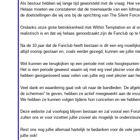
Als bestuur hebben wij lange tijd geworsteld met de vraag: Hoe ve
Helaas moeten we constateren dat de meerwaarde van een lidmaat
de doelstellingen die wij ons bij de oprichting van The Silent Forc
Ondanks onze grote betrokkenheid met Within Temptation en al on
realistisch is en dat wij helaas genoodzaakt zijn de Fanclub op te
Na de 10 jaar dat de Fanclub heeft bestaan is dit een erg moeili
altijd voorop gestaan en, zoals eerder gezegd, kunnen we jullie nie
Wel kunnen we terugkijken op een periode met vele hoogtepunten
Het is een periode geweest waarin wij met erg veel plezier voor de
hebben georganiseerd waar velen van jullie erg veel plezier aan h
Veel dank en waardering gaat ook uit naar de bandleden. De afgel
de schermen” te geven, hebben ze actief meegewerkt aan de invul
We hebben ze kunnen volgen tijdens hun concerten en we hebben g
Deze website zal voorlopig blijven bestaan en zal vooral een Forum
zullen ons er voor inzetten jullie zoveel als mogelijk te ondersteu
Rest ons nog jullie allemaal hartelijk te bedanken voor de vele j
jullie ook!