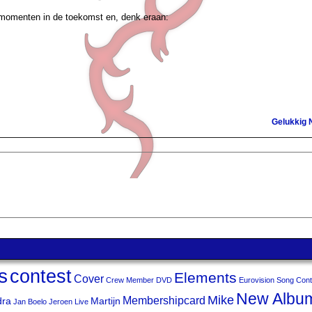
n momenten in de toekomst en, denk eraan:
Gelukkig 
s
contest
Elements
Cover
Crew Member
DVD
Eurovision Song Cont
New Albu
Mike
Membershipcard
dra
Martijn
Jan Boelo
Jeroen
Live