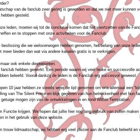
rder?
schap van de fanclub zeer gering is geworden en dat we niet meer kunnen v
e hebben gesteld.
ze leden, moeten wij tot de conclusie komen dat het voortzetten van de Fanc
 heffen en te stoppen met onze activiteiten voor de Fanclub.
jke beslissing die we weloverwogen hebben genomen, het belang van onze lede
t meer bieden dan wat via andere kanalen gratis is te verkrijgen.
 maar ook enkele dieptepunten.
 fanclub hebben gewerkt. Een periode waarin wij veel leuke en succesvolle act
ebben beleefd. Vooral dankzij de leden is de Fanclub erg succesvol geweest.
open 10 jaar hebben ze steeds weer de tijd genomen om ons allemaal een “kij
ling van The Silent Force en blijk gegeven van hun betrokkenheid met hun fa
etuige mogen zijn van de ontwikkelingen in en rond Within Temptation.
 Functie krijgen. We hopen dat jullie hier nog lang gebruik van zullen maken 
nen in het gebruik van deze website.
aren trouw lidmaatschap, wij hebben erg veel plezier aan de Fanclub beleefd en