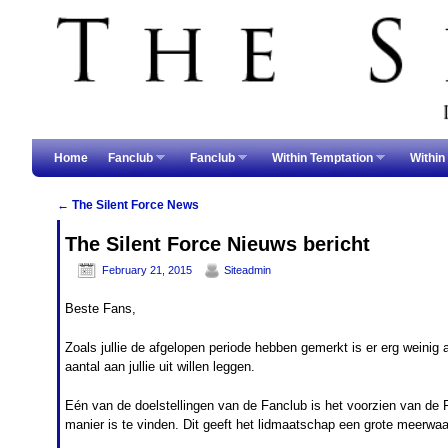
Skip to primary content
Skip to secondary content
Home
Fanclub
Fanclub
Within Temptation
Within
←
The Silent Force News
Post navigation
The Silent Force Nieuws bericht
February 21, 2015
Siteadmin
Beste Fans,
Zoals jullie de afgelopen periode hebben gemerkt is er erg weinig
aantal aan jullie uit willen leggen.
Eén van de doelstellingen van de Fanclub is het voorzien van de F
manier is te vinden. Dit geeft het lidmaatschap een grote meerwaa