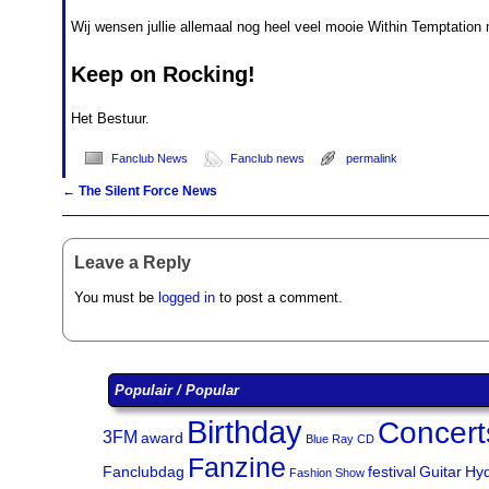
Wij wensen jullie allemaal nog heel veel mooie Within Temptatio
Keep on Rocking!
Het Bestuur.
Fanclub News
Fanclub news
permalink
←
The Silent Force News
Post navigation
Leave a Reply
You must be
logged in
to post a comment.
Populair / Popular
Birthday
Concert
3FM
award
Blue Ray
CD
Fanzine
Fanclubdag
festival
Guitar
Hy
Fashion Show