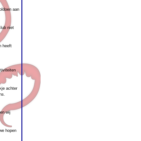
oldoen aan
lub niet
n heeft
iviteiten
kje achter
ns.
en wij
 we hopen