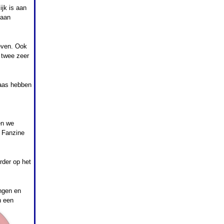
ijk is aan
 aan
even. Ook
 twee zeer
laas hebben
en we
t Fanzine
rder op het
ingen en
n een