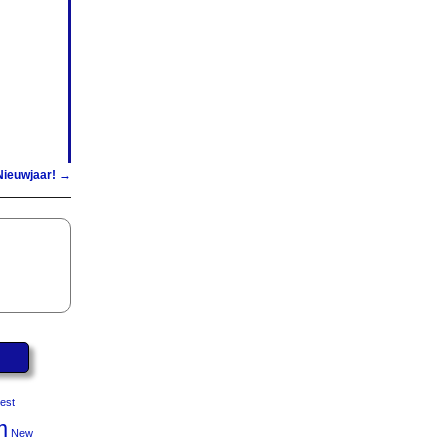
Nieuwjaar!
→
est
m
New