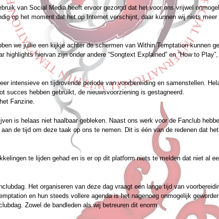
ebruik van Social Media heeft ervoor gezorgd dat het voor ons vrijwel onmogel
ndig op het moment dat het op Internet verschijnt, daar kunnen wij niets meer
bben we jullie een kijkje achter de schermen van Within Temptation kunnen g
highlights hiervan zijn onder andere “Songtext Explained” en “How to Play”,
zeer intensieve en tijdrovende periode van voorbereiding en samenstellen. He
oot succes hebben gebruikt, de nieuwsvoorziening is gestagneerd.
 het Fanzine.
hrijven is helaas niet haalbaar gebleken. Naast ons werk voor de Fanclub hebb
 aan de tijd om deze taak op ons te nemen. Dit is één van de redenen dat he
lingen te lijden gehad en is er op dit platform niets te melden dat niet al ee
clubdag. Het organiseren van deze dag vraagt een lange tijd van voorbereid
 Temptation en hun steeds vollere agenda is het nagenoeg onmogelijk geworde
clubdag. Zowel de bandleden als wij betreuren dit enorm.