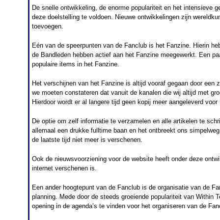
De snelle ontwikkeling, de enorme populariteit en het intensieve g
deze doelstelling te voldoen. Nieuwe ontwikkelingen zijn wereldku
toevoegen.
Eén van de speerpunten van de Fanclub is het Fanzine. Hierin he
de Bandleden hebben actief aan het Fanzine meegewerkt. Een paar 
populaire items in het Fanzine.
Het verschijnen van het Fanzine is altijd vooraf gegaan door een 
we moeten constateren dat vanuit de kanalen die wij altijd met gr
Hierdoor wordt er al langere tijd geen kopij meer aangeleverd voor
De optie om zelf informatie te verzamelen en alle artikelen te sc
allemaal een drukke fulltime baan en het ontbreekt ons simpelweg
de laatste tijd niet meer is verschenen.
Ook de nieuwsvoorziening voor de website heeft onder deze ontwikke
internet verschenen is.
Een ander hoogtepunt van de Fanclub is de organisatie van de Fan
planning. Mede door de steeds groeiende populariteit van Within
opening in de agenda’s te vinden voor het organiseren van de Fan