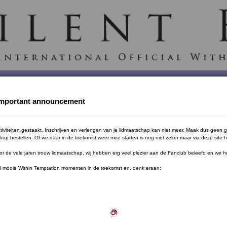
 Temptation
Contact
Contact
Links
Links
TSF Forum
 Important announcement
tiviteiten gestaakt. Inschrijven en verlengen van je lidmaatschap kan niet meer. Maak dus geen g
shop bestellen. Of we daar in de toekomst weer mee starten is nog niet zeker maar via deze sit
voor de vele jaren trouw lidmaatschap, wij hebben erg veel plezier aan de Fanclub beleefd en we ho
on. Wij wensen we je een geweldige dag toe met Robert en de kinderen.
eel mooie Within Temptation momenten in de toekomst en, denk eraan: