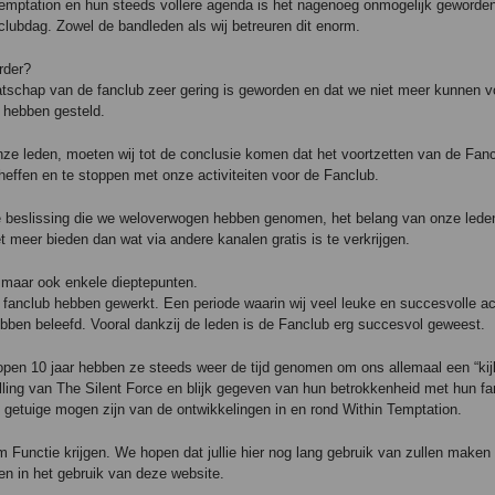
 Temptation en hun steeds vollere agenda is het nagenoeg onmogelijk geworde
clubdag. Zowel de bandleden als wij betreuren dit enorm.
rder?
schap van de fanclub zeer gering is geworden en dat we niet meer kunnen v
e hebben gesteld.
ze leden, moeten wij tot de conclusie komen dat het voortzetten van de Fanc
 heffen en te stoppen met onze activiteiten voor de Fanclub.
jke beslissing die we weloverwogen hebben genomen, het belang van onze lede
t meer bieden dan wat via andere kanalen gratis is te verkrijgen.
 maar ook enkele dieptepunten.
 fanclub hebben gewerkt. Een periode waarin wij veel leuke en succesvolle act
ebben beleefd. Vooral dankzij de leden is de Fanclub erg succesvol geweest.
open 10 jaar hebben ze steeds weer de tijd genomen om ons allemaal een “kij
ling van The Silent Force en blijk gegeven van hun betrokkenheid met hun fa
etuige mogen zijn van de ontwikkelingen in en rond Within Temptation.
 Functie krijgen. We hopen dat jullie hier nog lang gebruik van zullen maken 
nen in het gebruik van deze website.