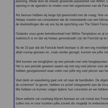
planning. Mede door de steeds groeiende populariteit van Within
opening in de agenda’s te vinden voor het organiseren van de Fan
Als bestuur hebben wij lange tijd geworsteld met de vraag: Hoe ve
Helaas moeten we constateren dat de meerwaarde van een lidmaat
de doelstellingen die wij ons bij de oprichting van The Silent Forc
Ondanks onze grote betrokkenheid met Within Temptation en al on
realistisch is en dat wij helaas genoodzaakt zijn de Fanclub op te
Na de 10 jaar dat de Fanclub heeft bestaan is dit een erg moeili
altijd voorop gestaan en, zoals eerder gezegd, kunnen we jullie nie
Wel kunnen we terugkijken op een periode met vele hoogtepunten
Het is een periode geweest waarin wij met erg veel plezier voor de
hebben georganiseerd waar velen van jullie erg veel plezier aan h
Veel dank en waardering gaat ook uit naar de bandleden. De afgel
de schermen” te geven, hebben ze actief meegewerkt aan de invul
We hebben ze kunnen volgen tijdens hun concerten en we hebben g
Deze website zal voorlopig blijven bestaan en zal vooral een Forum
zullen ons er voor inzetten jullie zoveel als mogelijk te ondersteu