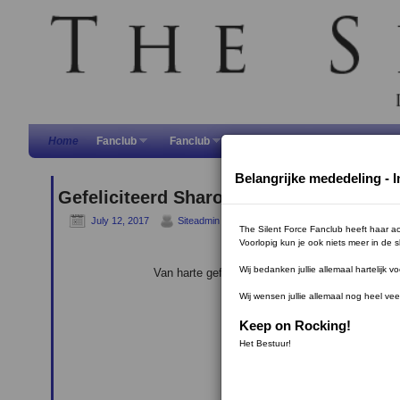
Skip to primary content
Skip to secondary content
Home
Fanclub
Fanclub
Within Temptation
Within
Belangrijke mededeling -
Gefeliciteerd Sharon!
July 12, 2017
Siteadmin
The Silent Force Fanclub heeft haar ac
Voorlopig kun je ook niets meer in de 
Wij bedanken jullie allemaal hartelijk 
Van harte gefeliciteerd met je verjaardag Shar
Wij wensen jullie allemaal nog heel v
Keep on Rocking!
Het Bestuur!