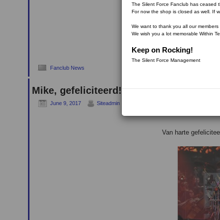
The Silent Force Fanclub has ceased th
For now the shop is closed as well. If w
We want to thank you all our members fo
We wish you a lot memorable Within T
Keep on Rocking!
The Silent Force Management
Fanclub News
Mike, gefeliciteerd!
June 9, 2017
Siteadmin
Van harte gefelicite