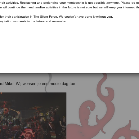
eir activities. Registering and prolonging your membership is not possible anymore. Please do n
e will continue the merchandise activities in the future is not sure but we will keep you informed t
r their participation in The Silent Force. We couldn’t have done it without you.
emptation moments in the future and remember:
erd Mike! Wij wensen je een mooie dag toe.