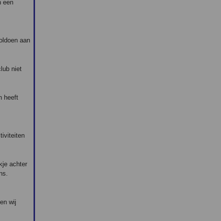
n een
oldoen aan
lub niet
n heeft
iviteiten
kje achter
ns.
en wij