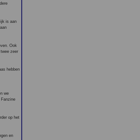
ndere
ijk is aan
 aan
even. Ook
 twee zeer
laas hebben
en we
t Fanzine
rder op het
ingen en