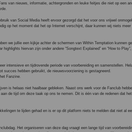
ans van nieuws, informatie, achtergronden en leuke feitjes die niet op een a
rde.
ebruik van Social Media heeft ervoor gezorgd dat het voor ons vrijwel onmogel
ndig op het moment dat het op Internet verschijnt, daar kunnen wij niets meer
bben we jullie een kijkje achter de schermen van Within Temptation kunnen g
highlights hiervan zijn onder andere “Songtext Explained” en “How to Play”,
zeer intensieve en tijdrovende periode van voorbereiding en samenstellen. He
oot succes hebben gebruikt, de nieuwsvoorziening is gestagneerd.
 het Fanzine.
hrijven is helaas niet haalbaar gebleken. Naast ons werk voor de Fanclub hebb
 aan de tijd om deze taak op ons te nemen. Dit is één van de redenen dat he
lingen te lijden gehad en is er op dit platform niets te melden dat niet al ee
clubdag. Het organiseren van deze dag vraagt een lange tijd van voorbereid