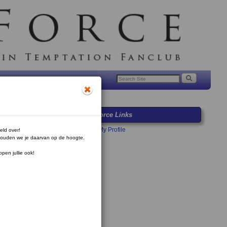
The Silent Force Links
Mijn Profiel / My Profile
eld over!
e houden we je daarvan op de hoogte.
TSF Forum
TSF Gallery
pen jullie ook!