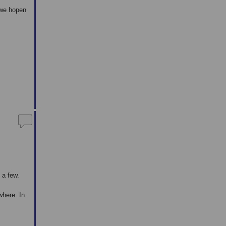
 we hopen
 a few.
where. In