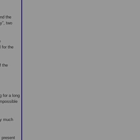
ind the
y”, two
e
 for the
f the
 for a long
impossible
ery much
s present