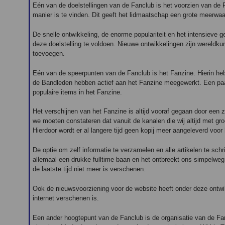
Eén van de doelstellingen van de Fanclub is het voorzien van de F
manier is te vinden. Dit geeft het lidmaatschap een grote meerwaa
De snelle ontwikkeling, de enorme populariteit en het intensieve g
deze doelstelling te voldoen. Nieuwe ontwikkelingen zijn wereldku
toevoegen.
Eén van de speerpunten van de Fanclub is het Fanzine. Hierin he
de Bandleden hebben actief aan het Fanzine meegewerkt. Een paar 
populaire items in het Fanzine.
Het verschijnen van het Fanzine is altijd vooraf gegaan door een 
we moeten constateren dat vanuit de kanalen die wij altijd met gr
Hierdoor wordt er al langere tijd geen kopij meer aangeleverd voor
De optie om zelf informatie te verzamelen en alle artikelen te sc
allemaal een drukke fulltime baan en het ontbreekt ons simpelweg
de laatste tijd niet meer is verschenen.
Ook de nieuwsvoorziening voor de website heeft onder deze ontwikke
internet verschenen is.
Een ander hoogtepunt van de Fanclub is de organisatie van de Fan