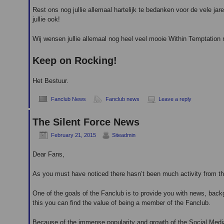
Rest ons nog jullie allemaal hartelijk te bedanken voor de vele j
jullie ook!
Wij wensen jullie allemaal nog heel veel mooie Within Temptatio
Keep on Rocking!
Het Bestuur.
Fanclub News
Fanclub news
Leave a reply
The Silent Force News
February 21, 2015
Siteadmin
Dear Fans,
As you must have noticed there hasn’t been much activity from the 
One of the goals of the Fanclub is to provide you with news, backg
this you can find the value of being a member of the Fanclub.
Because of the immense popularity and growth of the Social Media 