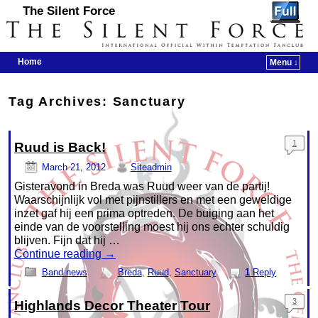
The Silent Force
Home
Menu ↓
Skip to primary content
Skip to secondary content
Tag Archives:
Sanctuary
1
Ruud is Back!
March 21, 2012
Siteadmin
Gisteravond in Breda was Ruud weer van de partij!
Waarschijnlijk vol met pijnstillers en met een geweldige
inzet gaf hij een prima optreden. De buiging aan het
einde van de voorstelling moest hij ons echter schuldig
blijven. Fijn dat hij …
Continue reading
→
Band news
Breda
,
Ruud
,
Sanctuary
1
Reply
3
Highlands Decor Theater Tour