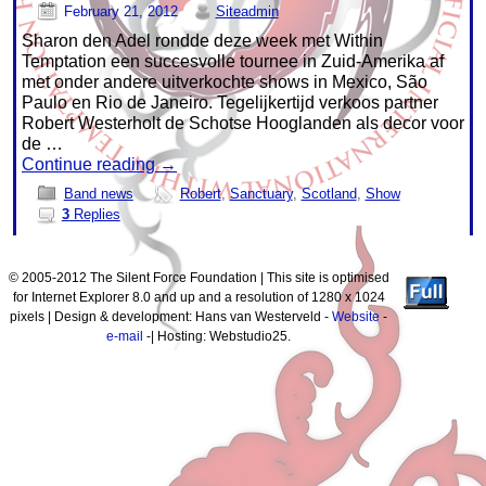
February 21, 2012
Siteadmin
Sharon den Adel rondde deze week met Within
Temptation een succesvolle tournee in Zuid-Amerika af
met onder andere uitverkochte shows in Mexico, São
Paulo en Rio de Janeiro. Tegelijkertijd verkoos partner
Robert Westerholt de Schotse Hooglanden als decor voor
de …
Continue reading
→
Band news
Robert
,
Sanctuary
,
Scotland
,
Show
3
Replies
© 2005-2012 The Silent Force Foundation | This site is optimised
for Internet Explorer 8.0 and up and a resolution of 1280 x 1024
pixels | Design & development: Hans van Westerveld -
Website
-
e-mail
-| Hosting: Webstudio25.