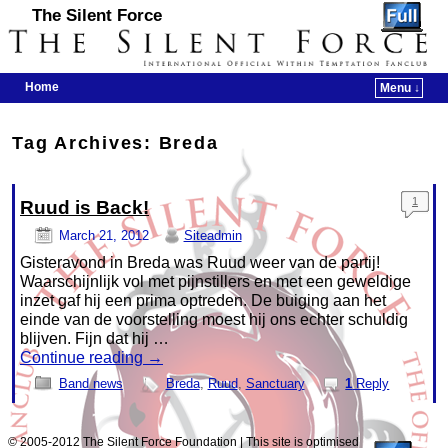
The Silent Force
Home
Menu ↓
Skip to primary content
Skip to secondary content
Tag Archives:
Breda
1
Ruud is Back!
March 21, 2012
Siteadmin
Gisteravond in Breda was Ruud weer van de partij!
Waarschijnlijk vol met pijnstillers en met een geweldige
inzet gaf hij een prima optreden. De buiging aan het
einde van de voorstelling moest hij ons echter schuldig
blijven. Fijn dat hij …
Continue reading
→
Band news
Breda
,
Ruud
,
Sanctuary
1
Reply
© 2005-2012 The Silent Force Foundation | This site is optimised