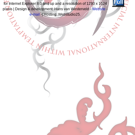
for Internet Explorer 8.0 and up and a resolution of 1280 x 1024
pixels | Design & development: Hans van Westerveld -
Website
-
e-mail
-| Hosting: Webstudio25.