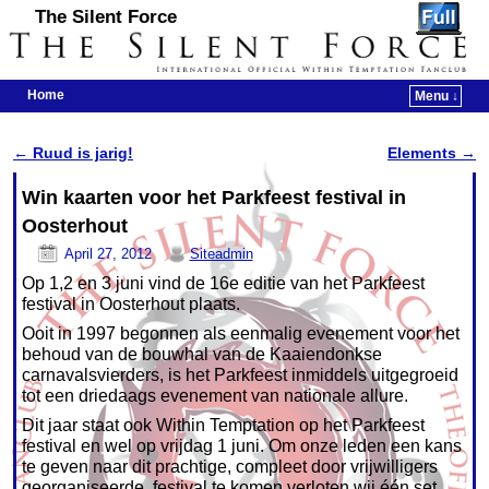
The Silent Force
Home
Menu ↓
Skip to primary content
Skip to secondary content
←
Ruud is jarig!
Elements
→
Post navigation
Win kaarten voor het Parkfeest festival in
Oosterhout
April 27, 2012
Siteadmin
Op 1,2 en 3 juni vind de 16e editie van het Parkfeest
festival in Oosterhout plaats.
Ooit in 1997 begonnen als eenmalig evenement voor het
behoud van de bouwhal van de Kaaiendonkse
carnavalsvierders, is het Parkfeest inmiddels uitgegroeid
tot een driedaags evenement van nationale allure.
Dit jaar staat ook Within Temptation op het Parkfeest
festival en wel op vrijdag 1 juni. Om onze leden een kans
te geven naar dit prachtige, compleet door vrijwilligers
georganiseerde, festival te komen verloten wij één set