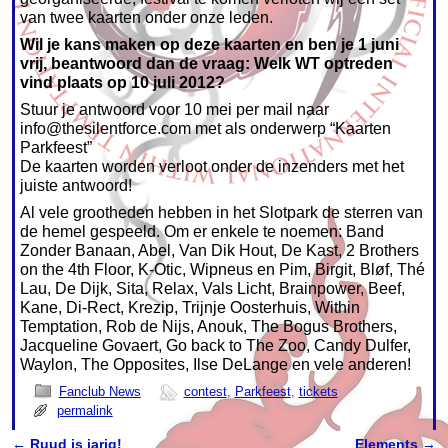
van twee kaarten onder onze leden.
Wil je kans maken op deze kaarten en ben je 1 juni
vrij, beantwoord dan de vraag: Welk WT optreden
vind plaats op 10 juli 2012?
Stuur je antwoord voor 10 mei per mail naar
info@thesilentforce.com met als onderwerp “Kaarten
Parkfeest”
De kaarten worden verloot onder de inzenders met het
juiste antwoord!
Al vele grootheden hebben in het Slotpark de sterren van
de hemel gespeeld. Om er enkele te noemen: Band
Zonder Banaan, Abel, Van Dik Hout, De Kast, 2 Brothers
on the 4th Floor, K-Otic, Wipneus en Pim, Birgit, Bløf, Thé
Lau, De Dijk, Sita, Relax, Vals Licht, Brainpower, Beef,
Kane, Di-Rect, Krezip, Trijnje Oosterhuis, Within
Temptation, Rob de Nijs, Anouk, The Bogus Brothers,
Jacqueline Govaert, Go back to The Zoo, Candy Dulfer,
Waylon, The Opposites, Ilse DeLange en vele anderen!
Fanclub News
contest
,
Parkfeest
,
tickets
permalink
←
Ruud is jarig!
Elements
→
Post navigation