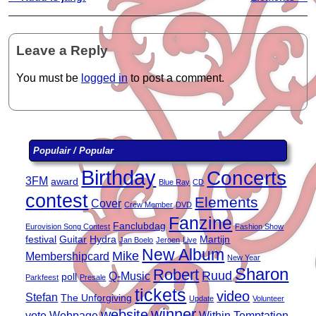
Leave a Reply
You must be
logged in
to post a comment.
Populair / Popular
Birthday
Concerts
3FM
award
Blue Ray
CD
contest
Elements
Cover
Crew Member
DVD
Fanzine
Fanclubdag
Eurovision Song Contest
Fashion Show
festival
Guitar
Hydra
Martijn
Jan Boelo
Jeroen
Live
New Album
Mike
Membershipcard
New Year
Sharon
Robert
Ruud
Q-Music
poll
Parkfeest
Presale
tickets
video
Stefan
The Unforgiving
Update
Volunteer
winner
website
vote
Webpage
Within Temptation