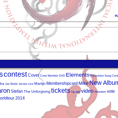
H
s
contest
Elements
Cover
Crew Member
DVD
Eurovision Song Cont
New Albu
Mike
Membershipcard
dra
Martijn
Jan Boelo
Jeroen
Live
tickets
ron
video
Stefan
vote
The Unforgiving
Update
Volunteer
orldtour 2014