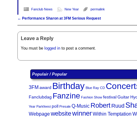
Fanclub News
New Year
permalink
←
Performance Sharon at 3FM Serious Request
Post navigation
Leave a Reply
You must be
logged in
to post a comment.
Populair / Popular
Birthday
Concert
3FM
award
Blue Ray
CD
Fanzine
Fanclubdag
festival
Guitar
Hy
Fashion Show
Sha
Robert
Ruud
Q-Music
poll
Year
Parkfeest
Presale
winner
website
Webpage
Within Temptation
W