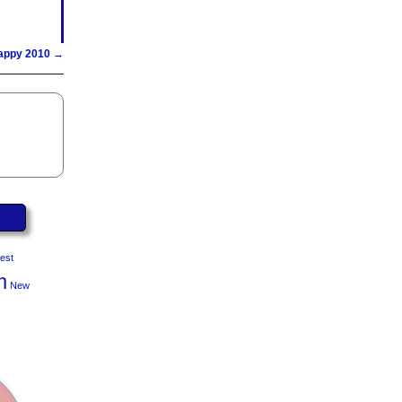
appy 2010
→
est
m
New