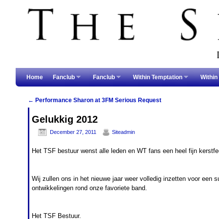
Skip to primary content
Skip to secondary content
Home
Fanclub
Fanclub
Within Temptation
Within
←
Performance Sharon at 3FM Serious Request
Post navigation
Gelukkig 2012
December 27, 2011
Siteadmin
Het TSF bestuur wenst alle leden en WT fans een heel fijn kerstf
Wij zullen ons in het nieuwe jaar weer volledig inzetten voor een s
ontwikkelingen rond onze favoriete band.
Het TSF Bestuur.