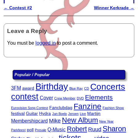
←
Contest #2
Winner Kerkrade
→
Post navigation
Leave a Reply
You must be
logged in
to post a comment.
Populair / Popular
Birthday
Concerts
3FM
award
Blue Ray
CD
contest
Elements
Cover
Crew Member
DVD
Fanzine
Fanclubdag
Eurovision Song Contest
Fashion Show
festival
Guitar
Hydra
Martijn
Jan Boelo
Jeroen
Live
New Album
Mike
Membershipcard
New Year
Sharon
Robert
Ruud
Q-Music
poll
Parkfeest
Presale
tickets