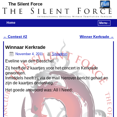
The Silent Force
Home
Menu ↓
Skip to primary content
Skip to secondary content
←
Contest #2
Winner Kerkrade
→
Post navigation
Winnaar Kerkrade
November 4, 2011
Siteadmin
Eveline van den Bossche!
Zij heeft de 2 kaartjes voor het concert in Kerkrade
gewonnen.
Inmiddels heeft zij via de mail hierover bericht gehad en
zijn de kaartjes onderweg.
Het goede antwoord was: All I Need: