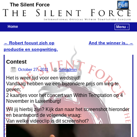
The Silent Force
Home
Menu ↓
Skip to primary content
Skip to secondary content
←
Robert focust zich op
And the winner is..
→
Post navigation
productie en songwriting.
Contest
October 27, 2011
Siteadmin
Het is weer tijd voor een wedstrijd!
Vandaag hebben we een bijzondere prijs om weg te
geven;
2 kaartjes voor het concert van Within Temptation op 4
November in Luxemburg!
Wil jij hierbij zijn? Kijk dan naar het screenshot hieronder
en beantwoord de volgende vraag:
Van welke videoclip is dit screenshot?