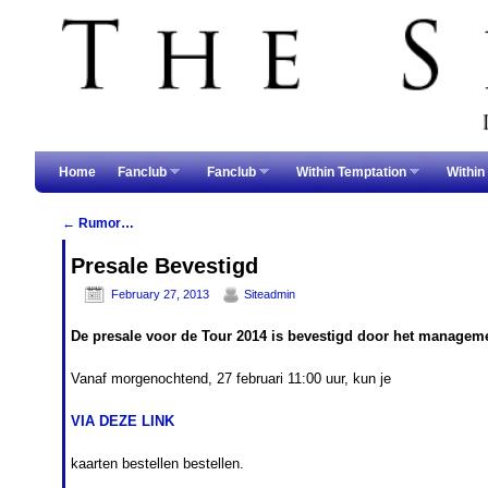
Skip to primary content
Skip to secondary content
Home
Fanclub
Fanclub
Within Temptation
Within
←
Rumor…
Post navigation
Presale Bevestigd
February 27, 2013
Siteadmin
De presale voor de Tour 2014 is bevestigd door het managem
Vanaf morgenochtend, 27 februari 11:00 uur, kun je
VIA DEZE LINK
kaarten bestellen bestellen.