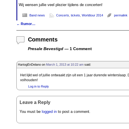
Wij wensen jullie veel plezier tijdens de concerten!
Band news
Concerts
,
tickets
,
Worldtour 2014
permalink
←
Rumor…
Post navigation
Comments
Presale Bevestigd
— 1 Comment
HartogEnDelano
on
March 1, 2013 at 10:22 am
said:
Het lijkt wel of jullie ontwaakt zijn uit een 1 jaar durende winterslaap
volhouden!
Log in to Reply
Leave a Reply
You must be
logged in
to post a comment.