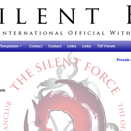
 Temptation
Contact
Contact
Links
Links
TSF Forum
Presale
ent.